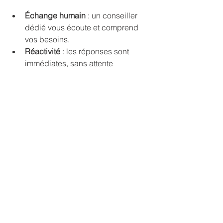
Échange humain
 : un conseiller 
dédié vous écoute et comprend 
vos besoins.
Réactivité
 : les réponses sont 
immédiates, sans attente 
prolongée.
Suivi personnalisé
 : votre dossier 
est suivi de près, avec des 
conseils réguliers.
Accès à des offres exclusives
 : 
parfois réservées aux clients 
locaux.
Pour faciliter ce contact, je vous 
recommande de visiter le site officiel et 
d’utiliser le lien suivant pour un 
assurfast contact paris
. Vous y 
trouverez toutes les informations 