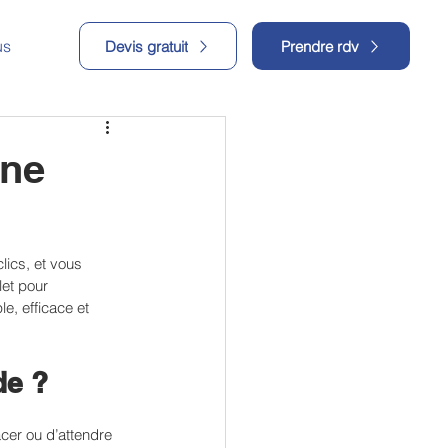
us
Devis gratuit
Prendre rdv
gne
lics, et vous 
et pour 
e, efficace et 
de ?
cer ou d’attendre 