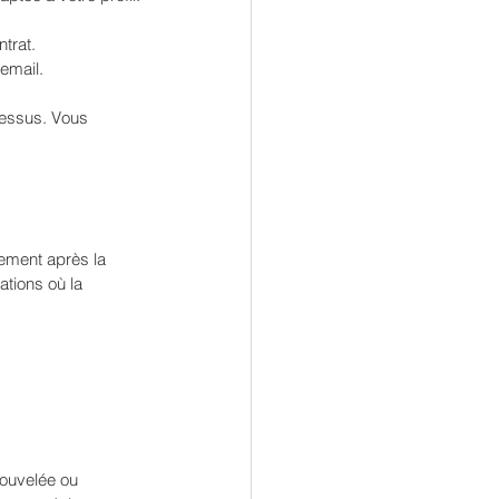
ntrat.
email.
cessus. Vous 
ement après la 
ations où la 
ouvelée ou 