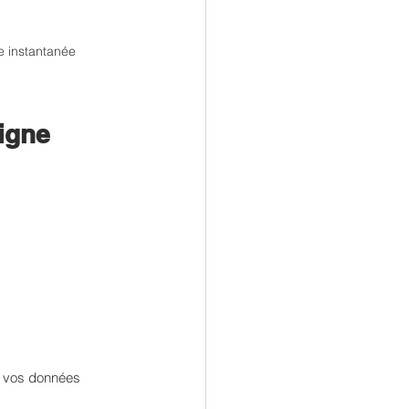
e instantanée
igne 
r vos données 